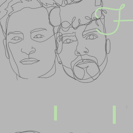
He
Nuestra historia
Una bod
Describe