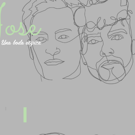
ose
Una boda atípica
Confirma asistencia
Describe