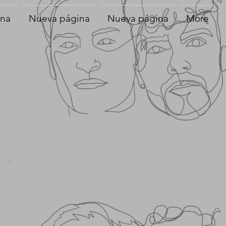
ina
Nueva página
Nueva página
More