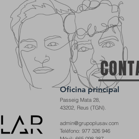
your
image
image
CONT
Oficina principal
Passeig Mata 28,
43202, Reus (TGN).
admin@grupoplusav.com
Teléfono: 977 326 946
Móvil: 665 098 387