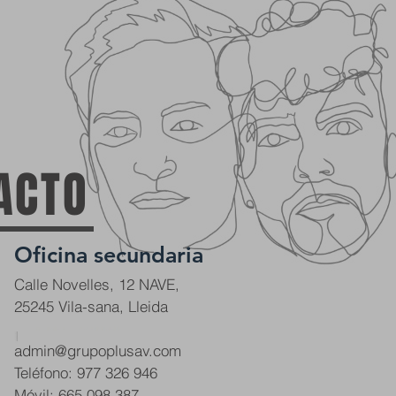
your
image
ACTO
Oficina secundaria
Calle Novelles, 12 NAVE,
25245 Vila-sana, Lleida
admin@grupoplusav.com
Teléfono: 977 326 946
Móvil: 665 098 387