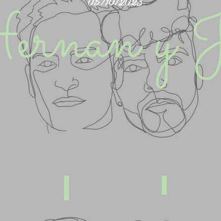
05/10/2023
rnan y J
Lugar
Out fit
Describe
a atípica
Describe
your