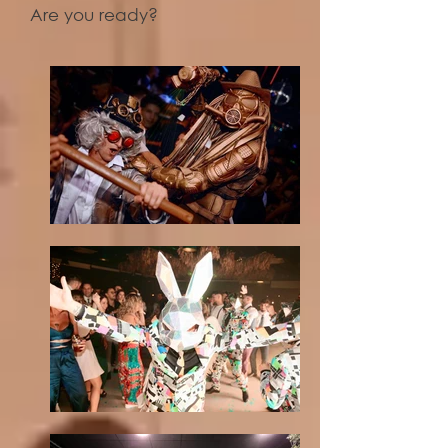
Are you ready?