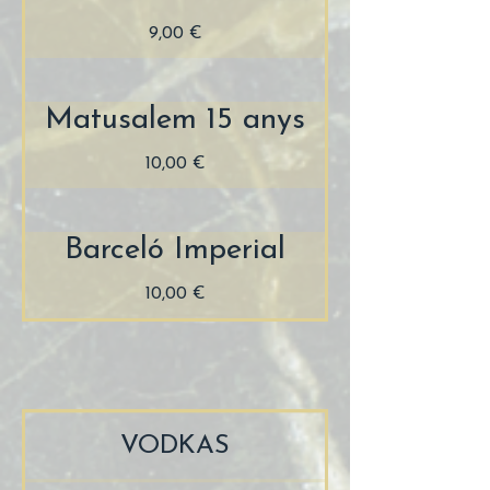
9,00 €
Matusalem 15 anys
10,00 €
Barceló Imperial
10,00 €
VODKAS