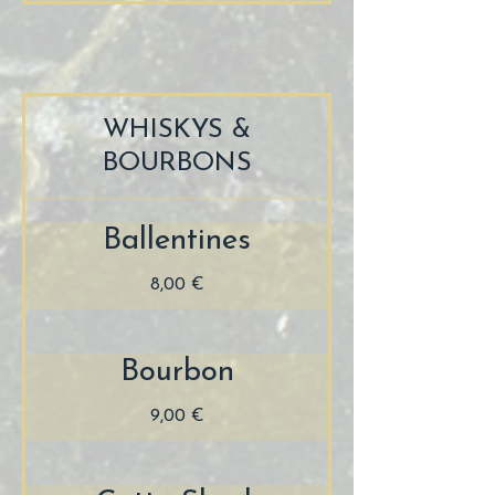
WHISKYS &
BOURBONS
Ballentines
8,00 €
Bourbon
9,00 €