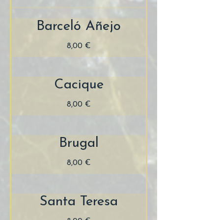
Barceló Añejo
8,00 €
Cacique
8,00 €
Brugal
8,00 €
Santa Teresa