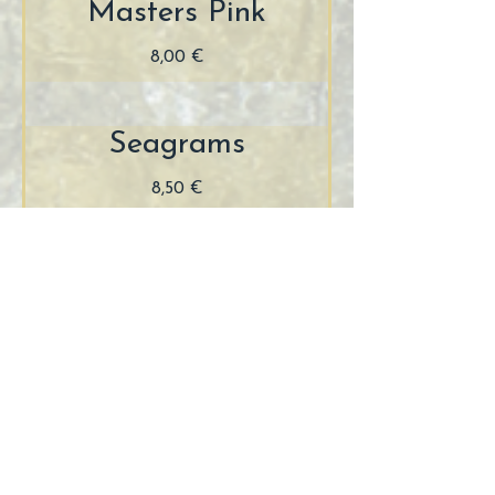
Masters Pink
8,00 €
Seagrams
8,50 €
Puerto de Indias
8,50 €
Bombay Sapphire
8,50 €