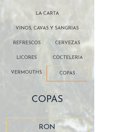
LA CARTA
VINOS, CAVAS Y SANGRIAS
REFRESCOS
CERVEZAS
LICORES
COCTELERIA
VERMOUTHS
COPAS
COPAS
RON